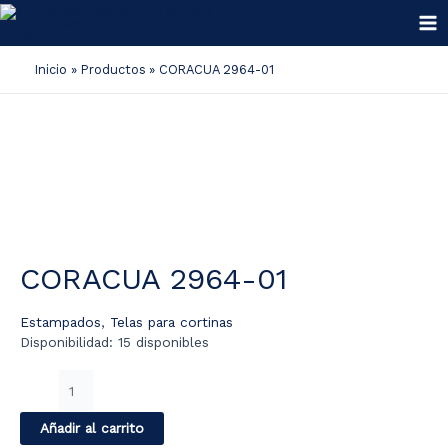
Ir
al
Ma
contenido
Inicio
Productos
CORACUA 2964-01
Me
CORACUA 2964-01
Estampados
,
Telas para cortinas
Disponibilidad:
15 disponibles
CORACUA
2964-
01
Añadir al carrito
cantidad